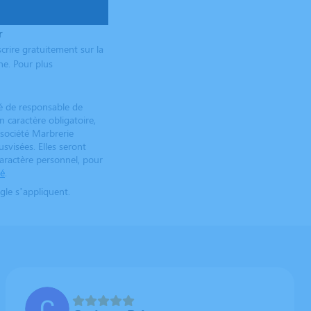
r
crire gratuitement sur la
ne. Pour plus
té de responsable de
 caractère obligatoire,
société Marbrerie
svisées. Elles seront
caractère personnel, pour
té
.
le s’appliquent.