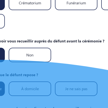
Crématorium
Funérarium
ir vous recueillir auprès du défunt avant la cérémonie ?
Non
ue le défunt repose ?
e
À domicile
Je ne sais pas