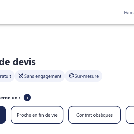
Perm
CE
ESPACES HOMMAGES
ESPACE FAMILLE
SERVICES AUX FAMILLES
e devis
edit_off
palette
ratuit
Sans engagement
Sur-mesure
erne un :
i
Proche en fin de vie
Contrat obsèques