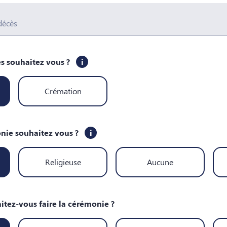
 décès
s souhaitez vous ?
i
Crémation
nie souhaitez vous ?
i
Religieuse
Aucune
itez-vous faire la cérémonie ?