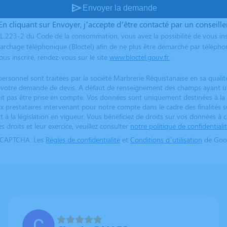
send
Envoyer la demande
En cliquant sur Envoyer, j’accepte d’être contacté par un conseille
L.223-2 du Code de la consommation, vous avez la possibilité de vous ins
archage téléphonique (Bloctel) afin de ne plus être démarché par télépho
us inscrire, rendez-vous sur le site
www.bloctel.gouv.fr.
.
ersonnel sont traitées par la société Marbrerie Réquistanaise en sa quali
er votre demande de devis. A défaut de renseignement des champs ayant un
t pas être prise en compte. Vos données sont uniquement destinées à la 
x prestataires intervenant pour notre compte dans le cadre des finalités su
 la législation en vigueur. Vous bénéficiez de droits sur vos données à 
s droits et leur exercice, veuillez consulter
notre politique de confidentiali
reCAPTCHA. Les
Règles de confidentialité
et
Conditions d’utilisation
de Goog