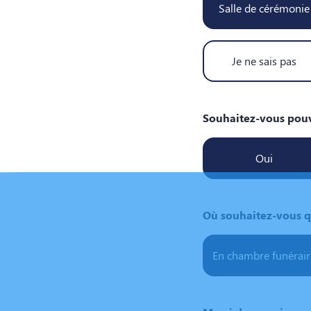
Salle de cérémonie
Je ne sais pas
Souhaitez-vous pouvo
Oui
Où souhaitez-vous q
En chambre funérair