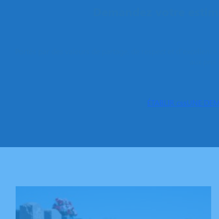
Demandez votre estima
Portés par des valeurs de partage, de respect et d’excellenc
aux prix 
ÉTABLIR cssUNE DE