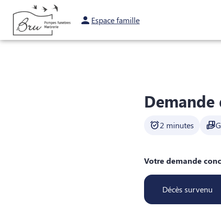
Aller
au
Espace famille
ORGANISER DES OBSÈQUES
MONUMENTS FUNÉRAIRES
NOTRE AGEN
contenu
Demande d
alarm_on
hand_package
2 minutes
G
Votre demande conc
Décès survenu