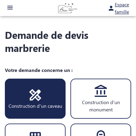
Aller
Espace
au
famille
contenu
ORGANISER DES OBSÈQUES
Demande de devis
MONUMENTS FUNÉRAIRES
marbrerie
NOTRE AGENCE
ESPACES HOMMAGES
ESPACE FAMILLE
Votre demande concerne un :
SERVICES AUX FAMILLES
Construction d’un
Construction d’un caveau
monument