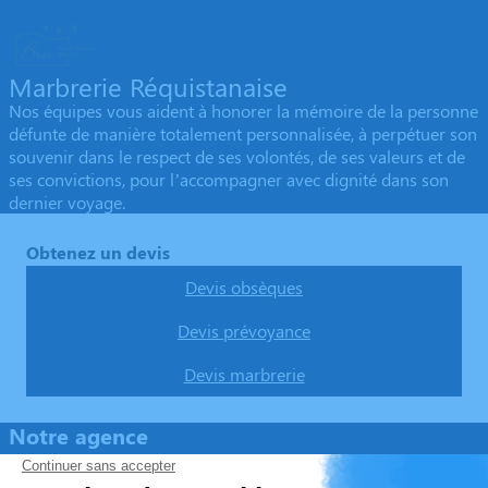
Marbrerie Réquistanaise
Nos équipes vous aident à honorer la mémoire de la personne
défunte de manière totalement personnalisée, à perpétuer son
souvenir dans le respect de ses volontés, de ses valeurs et de
ses convictions, pour l’accompagner avec dignité dans son
dernier voyage.
Obtenez un devis
Devis obsèques
Devis prévoyance
Devis marbrerie
Notre agence
Pompes Funèbres BRU Réquista