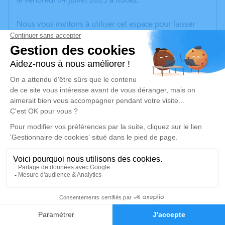
Nous vous invitons à utiliser cet espace pour laisser
vos condoléances, partager des photos souvenirs, une
anecdote ou exprimer vos pensées à travers des
poèmes ou des textes. Cet endroit est un lieu
d'expression dédié à honorer la mémoire de Marie
Thérèse CIRGUE.
Un service de plantation d’arbre hommage est
disponible ici
.
Je rends hommage
Cérémonie religieuse
lundi 07 juillet 2025 à 14h30
1
Église de Réquista
12170 Réquista
Faire-part
Hommages