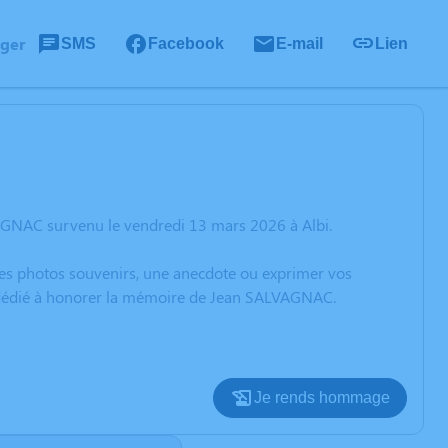
ager
SMS
Facebook
E-mail
Lien
AGNAC survenu le vendredi 13 mars 2026 à Albi.
 des photos souvenirs, une anecdote ou exprimer vos
on dédié à honorer la mémoire de Jean SALVAGNAC.
Je rends hommage