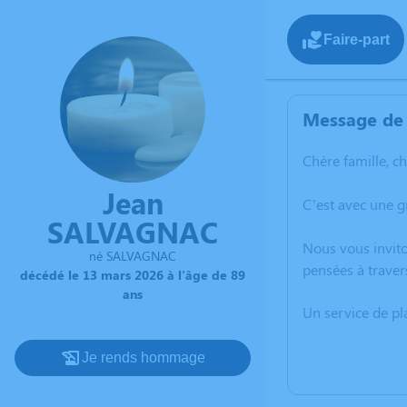
Faire-part
Message de 
Chère famille, c
Jean
C’est avec une 
SALVAGNAC
Nous vous invito
né SALVAGNAC
pensées à traver
décédé le 13 mars 2026 à l'âge de 89
ans
Un service de p
Je rends hommage