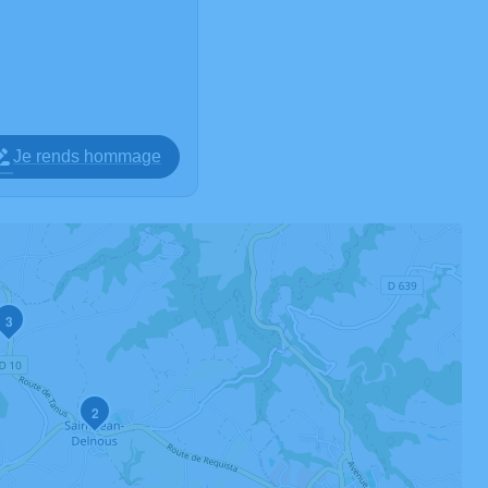
Je rends hommage
3
2