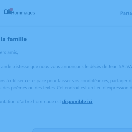
Part
Hommages
0
la famille
hers amis,
grande tristesse que nous vous annonçons le décès de Jean SALV
ns à utiliser cet espace pour laisser vos condoléances, partager
s des poèmes ou des textes. Cet endroit est un lieu d'expressi
lantation d’arbre hommage est
disponible ici
.